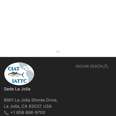
INICIAR SESIÓN
Sede La Jolla
8901 La Jolla Shores Drive,
La Jolla, CA 92037, USA
+1 858 666-9700