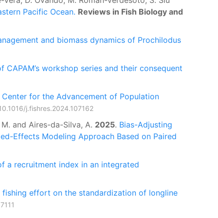
nte-Vera, D. Ovando, M. Román-Verdesoto, S. Siu
astern Pacific Ocean.
Reviews in Fish Biology and
anagement and biomass dynamics of Prochilodus
of CAPAM’s workshop series and their consequent
 Center for the Advancement of Population
10.1016/j.fishres.2024.107162
 M. and Aires-da-Silva, A.
2025
.
Bias-Adjusting
xed-Effects Modeling Approach Based on Paired
f a recruitment index in an integrated
fishing effort on the standardization of longline
07111