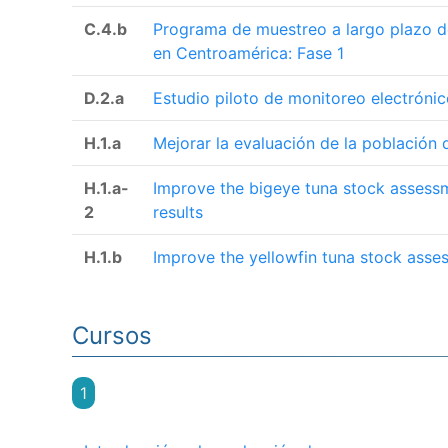
C.4.b
Programa de muestreo a largo plazo de
en Centroamérica: Fase 1
D.2.a
Estudio piloto de monitoreo electróni
H.1.a
Mejorar la evaluación de la población
H.1.a-
Improve the bigeye tuna stock assessm
2
results
H.1.b
Improve the yellowfin tuna stock asse
Cursos
1