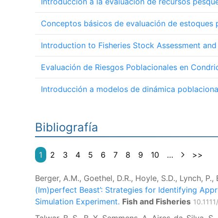
Introducción a la evaluación de recursos pesqu
Conceptos básicos de evaluación de estoques 
Introduction to Fisheries Stock Assessment and
Evaluación de Riesgos Poblacionales en Condri
Introducción a modelos de dinámica poblaciona
Bibliografía
1
2
3
4
5
6
7
8
9
10
…
>>
Berger, A.M., Goethel, D.R., Hoyle, S.D., Lynch, P.,
(Im)perfect Beast’: Strategies for Identifying A
Simulation Experiment.
Fish and Fisheries
10.1111