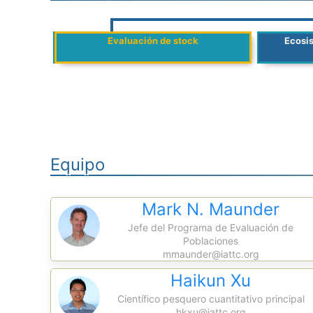
Evaluación de stock
Ecosis
Equipo
Mark N. Maunder
Jefe del Programa de Evaluación de
Poblaciones
mmaunder@iattc.org
Haikun Xu
Científico pesquero cuantitativo principal
hkxu@iattc.org