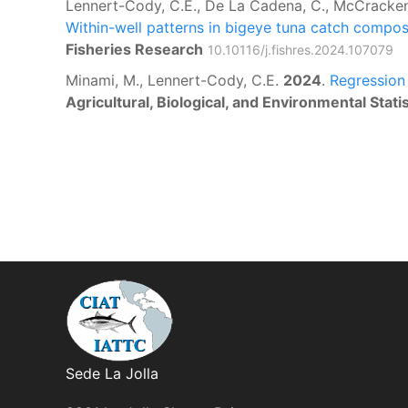
Lennert-Cody, C.E., De La Cadena, C., McCracken, 
Within-well patterns in bigeye tuna catch composi
Fisheries Research
10.10116/j.fishres.2024.107079
Minami, M., Lennert-Cody, C.E.
2024
.
Regression 
Agricultural, Biological, and Environmental Statis
Sede La Jolla