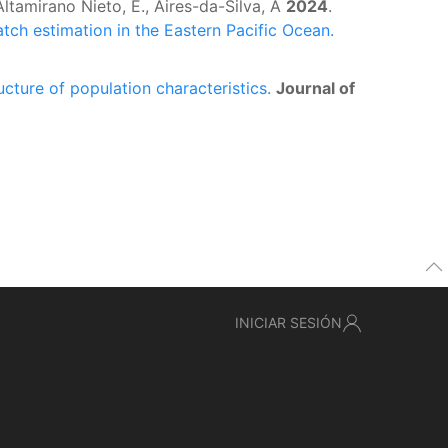
ltamirano Nieto, E., Aires-da-Silva, A
2024
.
tch estimation in the Eastern Pacific Ocean.
cture of population characteristics.
Journal of
INICIAR SESIÓN