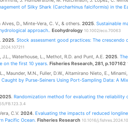
. Griffiths, J. Humberstone, M. Hutchinson, J. Lopez, C. Mi
nagement of Silky Shark (Carcharhinus falciformis) in the E
a Alves, D., Minte-Vera, C. V., & others.
2025
.
Sustainable m
hydrological approach..
Ecohydrology
10.1002/eco.70063
D.
2025
.
Stock assessment good practices: The crescendo 
s.2024.107211
 J.L., Waterhouse, L., Methot, R.D. and Punt, A.E.
2025
.
The
n the first 10 years.
Fisheries Research, 281, p.107162
, Maunder, M.N., Fuller, D.W., Altamirano Nieto, E., Minami,
 Caught by Purse-Seiners Using Port-Sampling Data: A Mi
2025
.
Randomization method for evaluating the reliability o
55/FB.123.3.4
Vera, C.V.
2024
.
Evaluating the impacts of reduced longline 
rn Pacific Ocean.
Fisheries Research
10.1016/j.fishres.2024.1