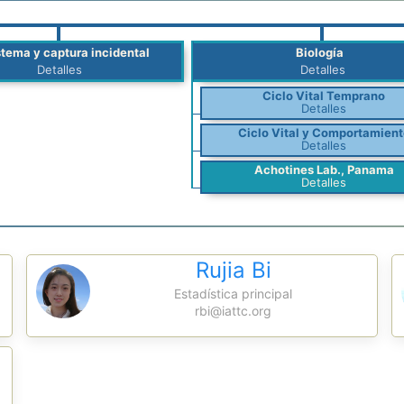
tema y captura incidental
Biología
Detalles
Detalles
Ciclo Vital Temprano
Detalles
Ciclo Vital y Comportamient
Detalles
Achotines Lab., Panama
Detalles
Rujia Bi
Estadística principal
rbi@iattc.org