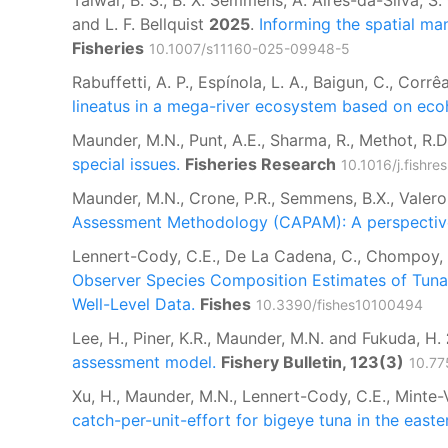
Talwar, B. S., B. X. Semmens, A. Aires-da-Silva, S
and L. F. Bellquist
2025
.
Informing the spatial ma
Fisheries
10.1007/s11160-025-09948-5
Rabuffetti, A. P., Espínola, L. A., Baigun, C., Corrê
lineatus in a mega-river ecosystem based on eco
Maunder, M.N., Punt, A.E., Sharma, R., Methot, R.
special issues.
Fisheries Research
10.1016/j.fishre
Maunder, M.N., Crone, P.R., Semmens, B.X., Valero,
Assessment Methodology (CAPAM): A perspective o
Lennert-Cody, C.E., De La Cadena, C., Chompoy, L.
Observer Species Composition Estimates of Tuna
Well-Level Data.
Fishes
10.3390/fishes10100494
Lee, H., Piner, K.R., Maunder, M.N. and Fukuda, H.
assessment model.
Fishery Bulletin, 123(3)
10.77
Xu, H., Maunder, M.N., Lennert-Cody, C.E., Minte-
catch-per-unit-effort for bigeye tuna in the easte