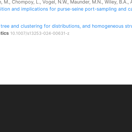
M., Chompoy, L., Vogel, N.W., Maunder, M.N., Wiley, B.A., A
tion and implications for purse-seine port-sampling and ca
tree and clustering for distributions, and homogeneous stru
tics
10.1007/s13253-024-00631-z