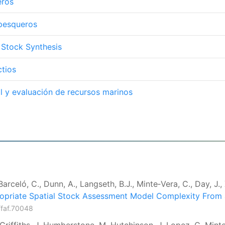
eros
pesqueros
 Stock Synthesis
ctios
l y evaluación de recursos marinos
 Barceló, C., Dunn, A., Langseth, B.J., Minte‐Vera, C., Day, J.
ppropriate Spatial Stock Assessment Model Complexity From a
/faf.70048