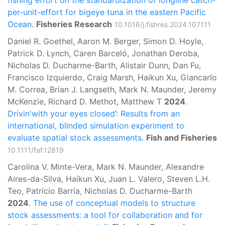
fishing effort on the standardization of longline catch-
per-unit-effort for bigeye tuna in the eastern Pacific
Ocean.
Fisheries Research
10.1016/j.fishres.2024.107111
Daniel R. Goethel, Aaron M. Berger, Simon D. Hoyle,
Patrick D. Lynch, Caren Barceló, Jonathan Deroba,
Nicholas D. Ducharme-Barth, Alistair Dunn, Dan Fu,
Francisco Izquierdo, Craig Marsh, Haikun Xu, Giancarlo
M. Correa, Brian J. Langseth, Mark N. Maunder, Jeremy
McKenzie, Richard D. Methot, Matthew T
2024
.
Drivin'with your eyes closed’: Results from an
international, blinded simulation experiment to
evaluate spatial stock assessments.
Fish and Fisheries
10.1111/faf.12819
Carolina V. Minte-Vera, Mark N. Maunder, Alexandre
Aires-da-Silva, Haikun Xu, Juan L. Valero, Steven L.H.
Teo, Patrício Barría, Nicholas D. Ducharme-Barth
2024
.
The use of conceptual models to structure
stock assessments: a tool for collaboration and for