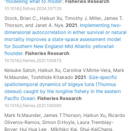
“modelling what to model”.
Fisheries Research
10.1016/j.fishres.2024.107135
Stock, Brian C., Haikun Xu, Timothy J. Miller, James T.
Thorson, and Janet A. Nye.
2021
.
Implementing two-
dimensional autocorrelation in either survival or natural
mortality improves a state-space assessment model
for Southern New England-Mid Atlantic yellowtail
flounder.
Fisheries Research
10.1016/j.fishres.2021.105873
Keisuke Satoh, Haikun Xu, Carolina V.Minte-Vera, Mark
N.Maunder, Toshihide Kitakado
2021
.
Size-specific
spatiotemporal dynamics of bigeye tuna (Thunnus
obesus) caught by the longline fishery in the eastern
Paciﬁc Ocean.
Fisheries Research
10.1016/j.fishres.2021.106065
Mark N.Maunder, James T.Thorson, Haikun Xu, Ricardo
Oliveros-Ramos, Simon D.Hoyle, Laura Tremblay-
Boyer, Hui Hua Lee , Mikihiko Kai, Shui-KaiChang,