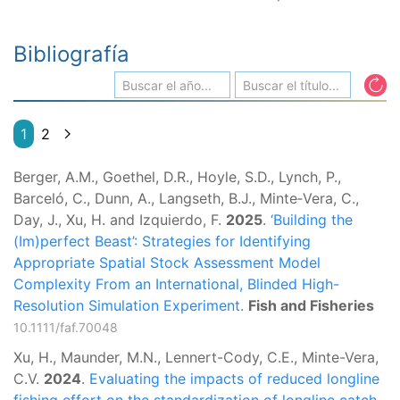
Bibliografía
1
2
Berger, A.M., Goethel, D.R., Hoyle, S.D., Lynch, P.,
Barceló, C., Dunn, A., Langseth, B.J., Minte‐Vera, C.,
Day, J., Xu, H. and Izquierdo, F.
2025
.
‘Building the
(Im)perfect Beast’: Strategies for Identifying
Appropriate Spatial Stock Assessment Model
Complexity From an International, Blinded High-
Resolution Simulation Experiment.
Fish and Fisheries
10.1111/faf.70048
Xu, H., Maunder, M.N., Lennert-Cody, C.E., Minte-Vera,
C.V.
2024
.
Evaluating the impacts of reduced longline