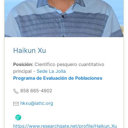
Haikun Xu
Posición:
Científico pesquero cuantitativo
principal -
Sede La Jolla
Programa de Evaluación de Poblaciones
858 665-4902
hkxu@iattc.org
https://www.researchgate.net/profile/Haikun_Xu