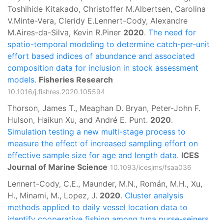
Toshihide Kitakado, Christoffer M.Albertsen, Carolina
V.Minte-Vera, Cleridy E.Lennert-Cody, Alexandre
M.Aires-da-Silva, Kevin R.Piner
2020
.
The need for
spatio-temporal modeling to determine catch-per-unit
effort based indices of abundance and associated
composition data for inclusion in stock assessment
models.
Fisheries Research
10.1016/j.fishres.2020.105594
Thorson, James T., Meaghan D. Bryan, Peter-John F.
Hulson, Haikun Xu, and André E. Punt.
2020
.
Simulation testing a new multi-stage process to
measure the effect of increased sampling effort on
effective sample size for age and length data.
ICES
Journal of Marine Science
10.1093/icesjms/fsaa036
Lennert-Cody, C.E., Maunder, M.N., Román, M.H., Xu,
H., Minami, M., Lopez, J.
2020
.
Cluster analysis
methods applied to daily vessel location data to
identify cooperative fishing among tuna purse-seiners.