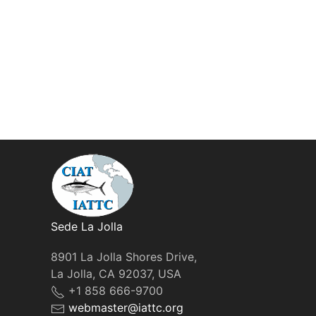
Sede La Jolla
8901 La Jolla Shores Drive,
La Jolla, CA 92037, USA
+1 858 666-9700
webmaster@iattc.org