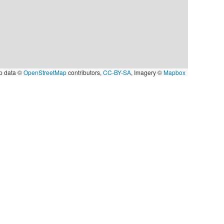
p data ©
OpenStreetMap
contributors,
CC-BY-SA
, Imagery ©
Mapbox