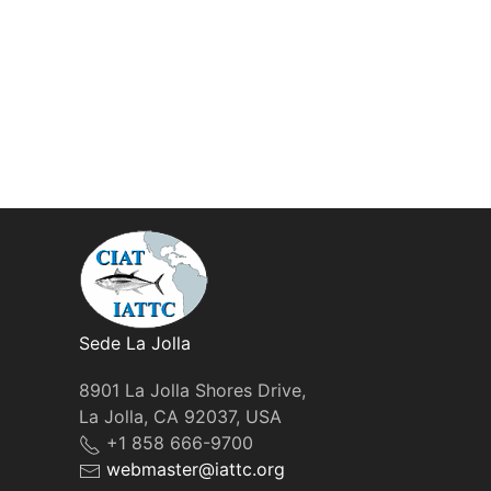
Sede La Jolla
8901 La Jolla Shores Drive,
La Jolla, CA 92037, USA
+1 858 666-9700
webmaster@iattc.org