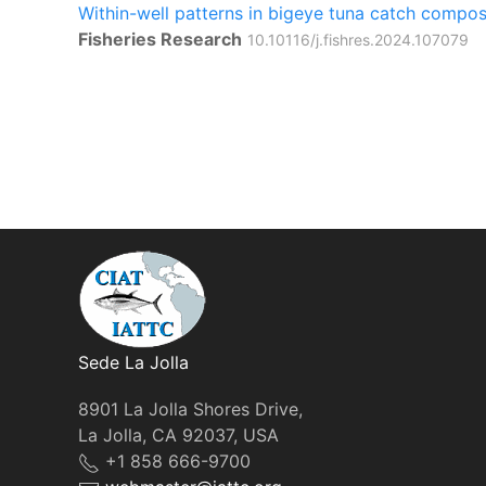
Within-well patterns in bigeye tuna catch composi
Fisheries Research
10.10116/j.fishres.2024.107079
Sede La Jolla
8901 La Jolla Shores Drive,
La Jolla, CA 92037, USA
+1 858 666-9700