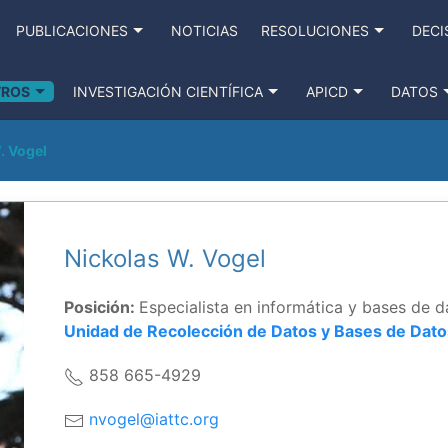
PUBLICACIONES
NOTICIAS
RESOLUCIONES
DECI
TROS
INVESTIGACIÓN CIENTÍFICA
APICD
DATOS
. Vogel
Nickolas W. Vogel
Posición:
Especialista en informática y bases de 
Unidad de Recolección de Datos y Bases de Dato
858 665-4929
nvogel@iattc.org