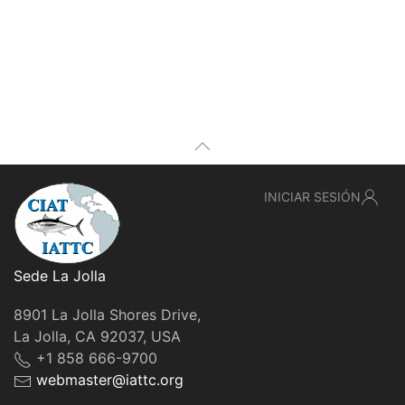
INICIAR SESIÓN
Sede La Jolla
8901 La Jolla Shores Drive,
La Jolla, CA 92037, USA
+1 858 666-9700
webmaster@iattc.org