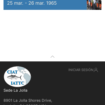
25 mar.
-
26 mar. 1965
INICIAR SESIÓN
Sede La Jolla
8901 La Jolla Shores Drive,