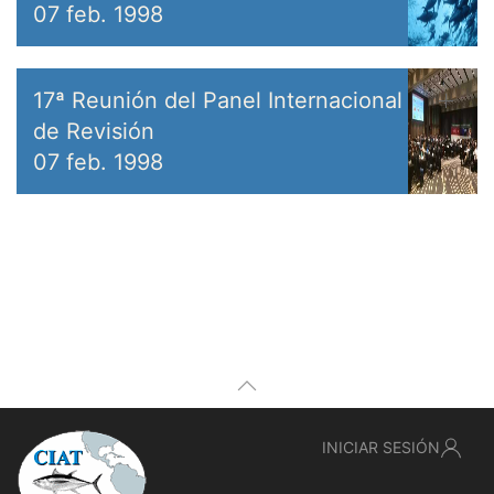
07 feb. 1998
17ª Reunión del Panel Internacional
de Revisión
07 feb. 1998
INICIAR SESIÓN