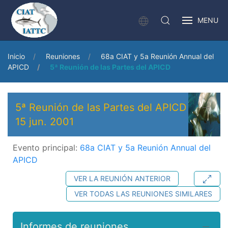
MENU
Inicio
Reuniones
68a CIAT y 5a Reunión Annual del
APICD
5ª Reunión de las Partes del APICD
5ª Reunión de las Partes del APICD
15 jun. 2001
Evento principal:
68a CIAT y 5a Reunión Annual del
APICD
VER LA REUNIÓN ANTERIOR
VER TODAS LAS REUNIONES SIMILARES
Informes de reuniones