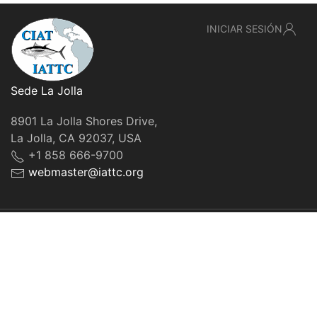
INICIAR SESIÓN
Sede La Jolla
8901 La Jolla Shores Drive,
La Jolla, CA 92037, USA
+1 858 666-9700
webmaster@iattc.org
© IATTC, 2022-2026