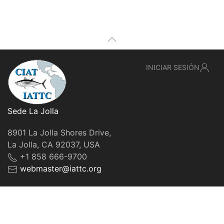
INICIAR SESIÓN
Sede La Jolla
8901 La Jolla Shores Drive,
La Jolla, CA 92037, USA
+1 858 666-9700
webmaster@iattc.org
© IATTC, 2022-2026