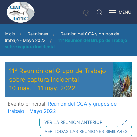
MENU
Inicio
Reuniones
Reunión del CCA y grupos de
trabajo - Mayo 2022
11ª Reunión del Grupo de Trabajo
sobre captura incidental
11ª Reunión del Grupo de Trabajo
sobre captura incidental
10 may.
-
11 may. 2022
Evento principal:
Reunión del CCA y grupos de
trabajo - Mayo 2022
VER LA REUNIÓN ANTERIOR
VER TODAS LAS REUNIONES SIMILARES