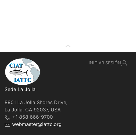
INICIAR SESIÓN
Sede La Jolla
8901 La Jolla Shores Drive,
La Jolla, CA 92037, USA
+1 858 666-9700
webmaster@iattc.org