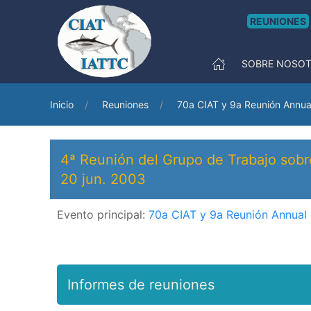
REUNIONES
SOBRE NOSO
Inicio
Reuniones
70a CIAT y 9a Reunión Annua
4ª Reunión del Grupo de Trabajo sob
20 jun. 2003
Evento principal:
70a CIAT y 9a Reunión Annual
Informes de reuniones