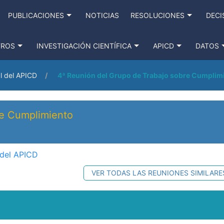
PUBLICACIONES
NOTICIAS
RESOLUCIONES
DECI
TROS
INVESTIGACIÓN CIENTÍFICA
APICD
DATOS
l del APICD
4ª Reunión del Grupo de Trabajo sobre Cumplim
re Cumplimiento
 del APICD
VER TODAS LAS REUNIONES SIMILARE