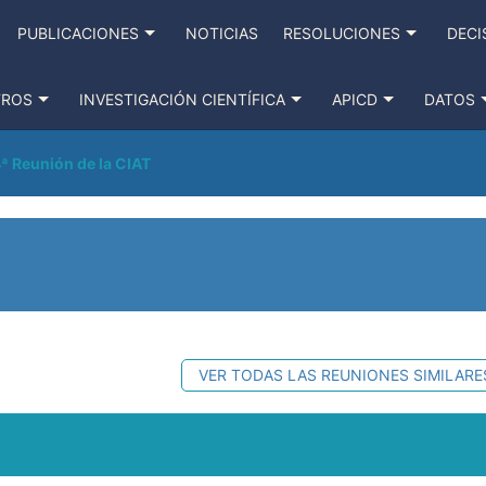
PUBLICACIONES
NOTICIAS
RESOLUCIONES
DECI
TROS
INVESTIGACIÓN CIENTÍFICA
APICD
DATOS
ª Reunión de la CIAT
VER TODAS LAS REUNIONES SIMILARE