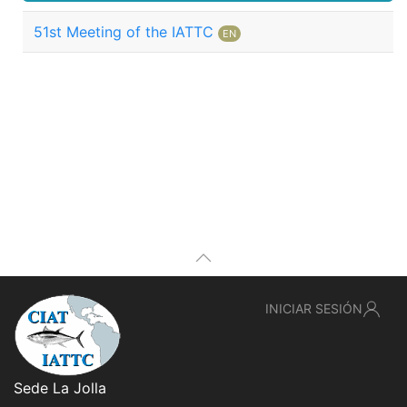
51st Meeting of the IATTC
EN
INICIAR SESIÓN
Sede La Jolla