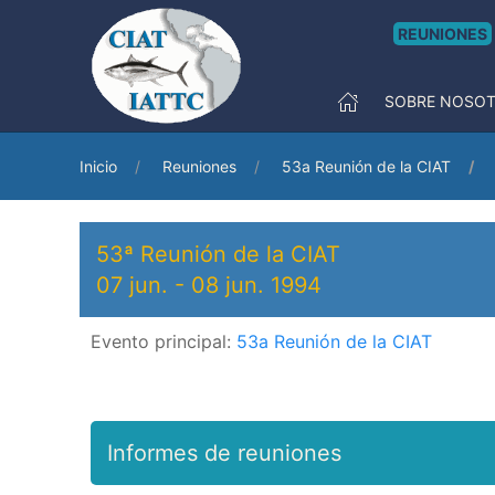
REUNIONES
SOBRE NOSO
Inicio
Reuniones
53a Reunión de la CIAT
53ª Reunión de la CIAT
07 jun.
-
08 jun. 1994
Evento principal:
53a Reunión de la CIAT
Informes de reuniones