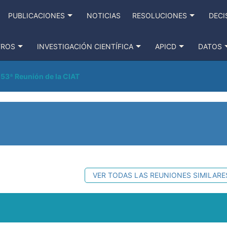
PUBLICACIONES
NOTICIAS
RESOLUCIONES
DECI
TROS
INVESTIGACIÓN CIENTÍFICA
APICD
DATOS
53ª Reunión de la CIAT
VER TODAS LAS REUNIONES SIMILARE