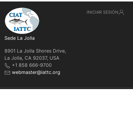
INICIAR SESIÓN
Sede La Jolla
8901 La Jolla Shores Drive,
La Jolla, CA 92037, USA
+1 858 666-9700
webmaster@iattc.org
© IATTC, 2022-2026