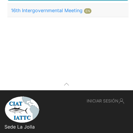
16th Intergovernmental Meeting
EN
INICIAR SESIÓN
Sede La Jolla