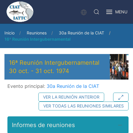
MENU
Inicio
Reuniones
30a Reunión de la CIAT
16ª Reunión Intergubernamental
16ª Reunión Intergubernamental
30 oct.
-
31 oct. 1974
Evento principal:
30a Reunión de la CIAT
VER LA REUNIÓN ANTERIOR
VER TODAS LAS REUNIONES SIMILARES
Informes de reuniones