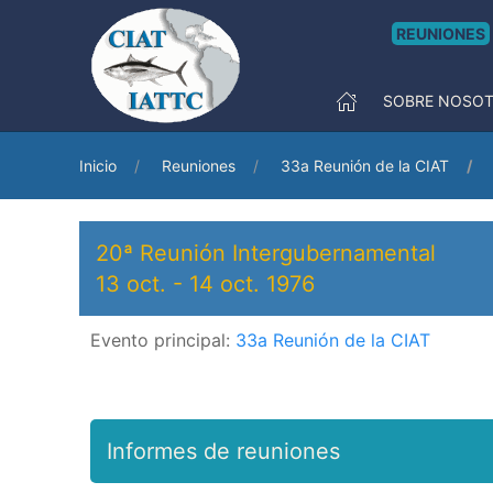
REUNIONES
SOBRE NOSO
Inicio
Reuniones
33a Reunión de la CIAT
20ª Reunión Intergubernamental
13 oct.
-
14 oct. 1976
Evento principal:
33a Reunión de la CIAT
Informes de reuniones