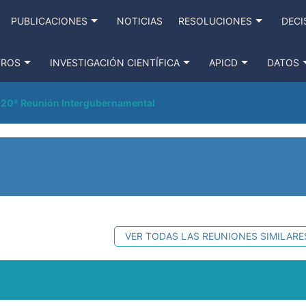
PUBLICACIONES
NOTICIAS
RESOLUCIONES
DECI
TROS
INVESTIGACIÓN CIENTÍFICA
APICD
DATOS
20ª Reunión Intergubernamental
VER TODAS LAS REUNIONES SIMILARE