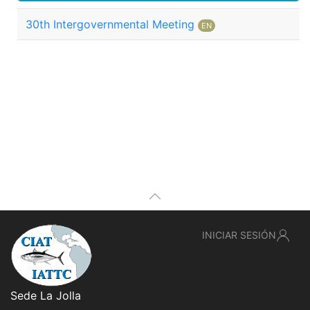
30th Intergovernmental Meeting
EN
INICIAR SESIÓN
Sede La Jolla