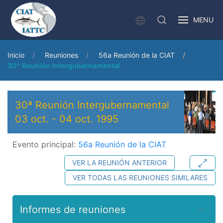
MENU
Inicio
Reuniones
56a Reunión de la CIAT
30ª Reunión Intergubernamental
30ª Reunión Intergubernamental
03 oct.
-
04 oct. 1995
Evento principal:
56a Reunión de la CIAT
VER LA REUNIÓN ANTERIOR
VER TODAS LAS REUNIONES SIMILARES
Informes de reuniones