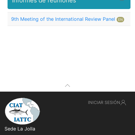
Informes de reuniones
9th Meeting of the International Review Panel
EN
INICIAR SESIÓN
Sede La Jolla