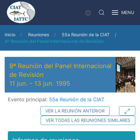
MENU
Inicio
Reuniones
55a Reunión de la CIAT
9ª Reunión del Panel Internacional de Revisión
9ª Reunión del Panel Internacional
de Revisión
11 jun.
-
13 jun. 1995
Evento principal:
55a Reunión de la CIAT
VER LA REUNIÓN ANTERIOR
VER TODAS LAS REUNIONES SIMILARES