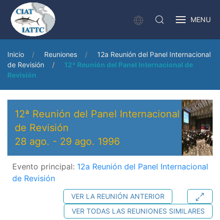
MENU
Inicio
Reuniones
12a Reunión del Panel Internacional
de Revisión
12ª Reunión del Panel Internacional de
Revisión
12ª Reunión del Panel Internacional
de Revisión
28 ago.
-
29 ago. 1996
Evento principal:
12a Reunión del Panel Internacional
de Revisión
VER LA REUNIÓN ANTERIOR
VER TODAS LAS REUNIONES SIMILARES