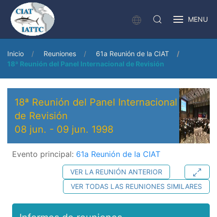
MENU
Inicio
Reuniones
61a Reunión de la CIAT
18ª Reunión del Panel Internacional de Revisión
18ª Reunión del Panel Internacional
de Revisión
08 jun.
-
09 jun. 1998
Evento principal:
61a Reunión de la CIAT
VER LA REUNIÓN ANTERIOR
VER TODAS LAS REUNIONES SIMILARES