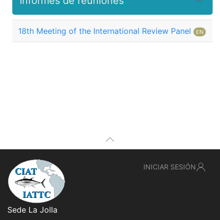
Informes de reuniones
18th Meeting of the International Review Panel
EN
INICIAR SESIÓN
Sede La Jolla