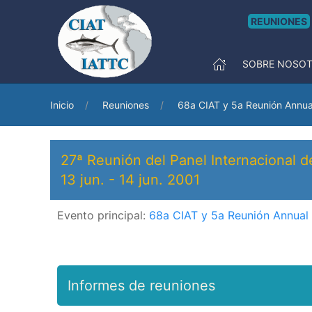
REUNIONES
SOBRE NOSO
Inicio
Reuniones
68a CIAT y 5a Reunión Annua
27ª Reunión del Panel Internacional d
13 jun.
-
14 jun. 2001
Evento principal:
68a CIAT y 5a Reunión Annual
Informes de reuniones