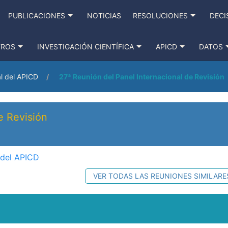
PUBLICACIONES
NOTICIAS
RESOLUCIONES
DECI
TROS
INVESTIGACIÓN CIENTÍFICA
APICD
DATOS
l del APICD
27ª Reunión del Panel Internacional de Revisión
e Revisión
 del APICD
VER TODAS LAS REUNIONES SIMILARE