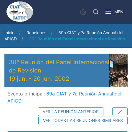
MENU
Inicio
Reuniones
69a CIAT y 7a Reunión Annual del
APICD
30ª Reunión del Panel Internacional de Revisión
30ª Reunión del Panel Internacional
de Revisión
19 jun.
-
20 jun. 2002
Evento principal:
69a CIAT y 7a Reunión Annual del
APICD
VER LA REUNIÓN ANTERIOR
VER TODAS LAS REUNIONES SIMILARES