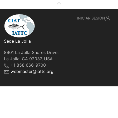
INICIAR SESIÓN
Sede La Jolla
8901 La Jolla Shores Drive,
La Jolla, CA 92037, USA
+1 858 666-9700
webmaster@iattc.org
© IATTC, 2022-2026