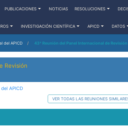
PUBLICACIONES
NOTICIAS
RESOLUCIONES
DECI
TROS
INVESTIGACIÓN CIENTÍFICA
APICD
DATOS
al del APICD
43ª Reunión del Panel Internacional de Revisión
e Revisión
l del APICD
VER TODAS LAS REUNIONES SIMILARE