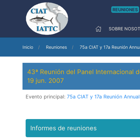
REUNIONES
SOBRE NOSO
Inicio
Reuniones
75a CIAT y 17a Reunión Annu
43ª Reunión del Panel Internacional d
19 jun. 2007
Evento principal:
75a CIAT y 17a Reunión Annua
Informes de reuniones