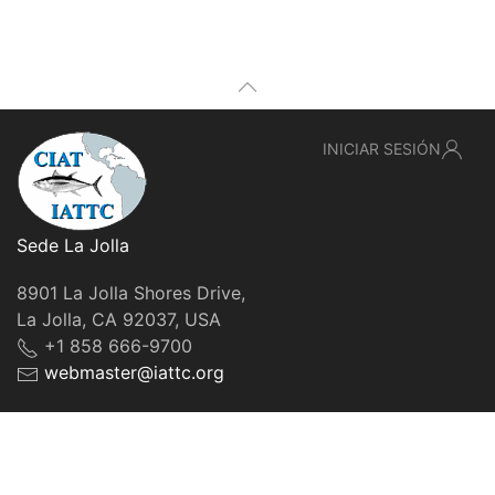
INICIAR SESIÓN
Sede La Jolla
8901 La Jolla Shores Drive,
La Jolla, CA 92037, USA
+1 858 666-9700
webmaster@iattc.org
© IATTC, 2022-2026