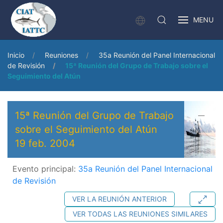
MENU
Inicio
Reuniones
35a Reunión del Panel Internacional
de Revisión
15ª Reunión del Grupo de Trabajo sobre el
Seguimiento del Atún
15ª Reunión del Grupo de Trabajo
sobre el Seguimiento del Atún
19 feb. 2004
Evento principal:
35a Reunión del Panel Internacional
de Revisión
VER LA REUNIÓN ANTERIOR
VER TODAS LAS REUNIONES SIMILARES