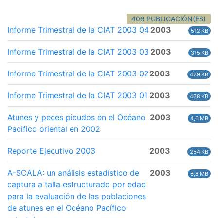
406 PUBLICACIÓN(ES)
Informe Trimestral de la CIAT 2003 04
2003
512 KB
Informe Trimestral de la CIAT 2003 03
2003
315 KB
Informe Trimestral de la CIAT 2003 02
2003
429 KB
Informe Trimestral de la CIAT 2003 01
2003
438 KB
Atunes y peces picudos en el Océano
2003
4,6 MB
Pacifico oriental en 2002
Reporte Ejecutivo 2003
2003
254 KB
A-SCALA: un análisis estadístico de
2003
6,8 MB
captura a talla estructurado por edad
para la evaluación de las poblaciones
de atunes en el Océano Pacífico