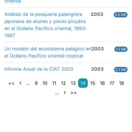
oriental
Análisis de la pesquería palangrera
2003
6,5 MB
japonesa de atunes y peces picudos
en el Océano Pacífico oriental, 1993-
1997
Un modelo del ecosistema pelágico en
2003
1,2 MB
el Océano Pacífico oriental tropical
Informe Anual de la CIAT 2003
2003
2,7 MB
<<
…
9
10
11
12
13
14
15
16
17
18
…
>>