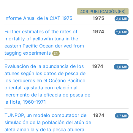
406 PUBLICACIÓN(ES)
Informe Anual de la CIAT 1975
1975
3,0 MB
Further estimates of the rates of
1974
2,6 MB
mortality of yellowfin tuna in the
eastern Pacific Ocean derived from
tagging experiments
EN
Evaluación de la abundancia de los
1974
11,0 MB
atunes según los datos de pesca de
los cerqueros en el Océano Pacífico
oriental, ajustada con relación al
incremento de la eficacia de pesca de
la flota, 1960-1971
TUNPOP, un modelo computador de
1974
4,7 MB
simulación de la población del atún de
aleta amarilla y de la pesca atunera