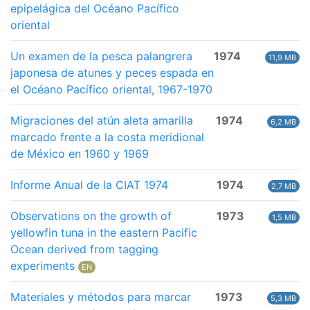
epipelágica del Océano Pacífico
oriental
Un examen de la pesca palangrera
1974
11,9 MB
japonesa de atunes y peces espada en
el Océano Pacífico oriental, 1967-1970
Migraciones del atún aleta amarilla
1974
6,2 MB
marcado frente a la costa meridional
de México en 1960 y 1969
Informe Anual de la CIAT 1974
1974
2,7 MB
Observations on the growth of
1973
1,5 MB
yellowfin tuna in the eastern Pacific
Ocean derived from tagging
experiments
EN
Materiales y métodos para marcar
1973
5,3 MB