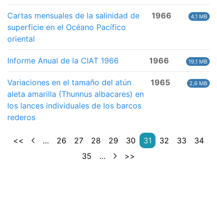
Cartas mensuales de la salinidad de
1966
4,1 MB
superficie en el Océano Pacífico
oriental
Informe Anual de la CIAT 1966
1966
19,1 MB
Variaciones en el tamaño del atún
1965
2,6 MB
aleta amarilla (Thunnus albacares) en
los lances individuales de los barcos
rederos
<<
…
26
27
28
29
30
31
32
33
34
35
…
>>