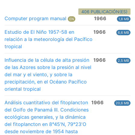
406 PUBLICACIÓN(ES)
Computer program manual
1966
EN
1,8 MB
Estudio de El Niño 1957-58 en
1966
6,6 MB
relación a la meteorología del Pacífico
tropical
Influencia de la célula de alta presión
1966
2,5 MB
de las Azores sobre la presión al nivel
del mar y el viento, y sobre la
precipitación, en el Océano Pacífico
oriental tropical
Análisis cuantitativo del fitoplancton
1966
20,6 MB
del Golfo de Panamá III. Condiciones
ecológicas generales, y la dinámica
del fitoplancton en 8°45'N, 79°23'O
desde noviembre de 1954 hasta