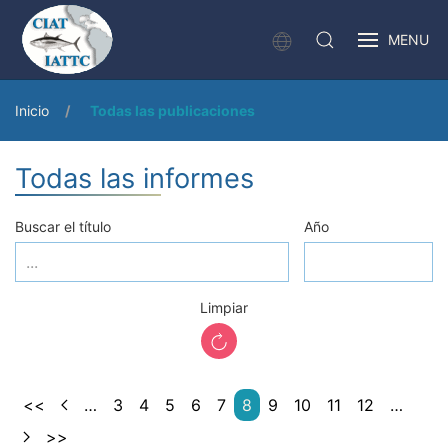
MENU
Inicio
Todas las publicaciones
Todas las informes
Buscar el título
Año
Limpiar
<<
…
3
4
5
6
7
8
9
10
11
12
…
>>