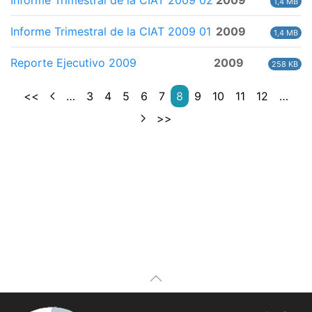
Informe Trimestral de la CIAT 2009 02
2009
1,4 MB
Informe Trimestral de la CIAT 2009 01
2009
1,4 MB
Reporte Ejecutivo 2009
2009
258 KB
<<
…
3
4
5
6
7
8
9
10
11
12
…
>>