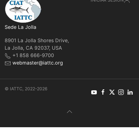
Sede La Jolla
8901 La Jolla Shores Drive,
La Jolla, CA 92037, USA
+1 858 666-9700
webmaster@iattc.org
© IATTC, 2022-2026