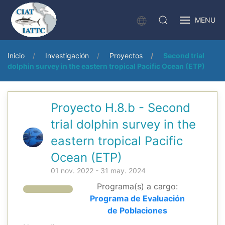
MENU
Inicio
Investigación
Proyectos
Second trial
dolphin survey in the eastern tropical Pacific Ocean (ETP)
Proyecto H.8.b - Second
trial dolphin survey in the
eastern tropical Pacific
Ocean (ETP)
01 nov. 2022 - 31 may. 2024
Programa(s) a cargo:
Programa de Evaluación
de Poblaciones