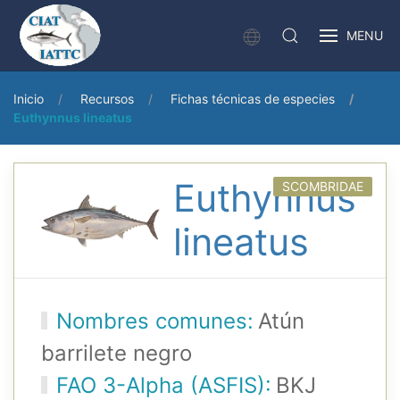
MENU
Inicio
Recursos
Fichas técnicas de especies
Euthynnus lineatus
Euthynnus
SCOMBRIDAE
lineatus
Nombres comunes:
Atún
barrilete negro
FAO 3-Alpha (ASFIS):
BKJ