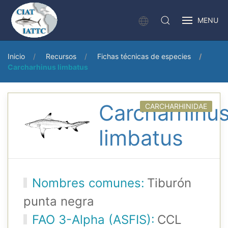
MENU
Inicio
Recursos
Fichas técnicas de especies
Carcharhinus limbatus
Carcharhinu
CARCHARHINIDAE
limbatus
Nombres comunes:
Tiburón
punta negra
FAO 3-Alpha (ASFIS):
CCL