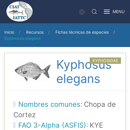
MENU
Inicio
Recursos
Fichas técnicas de especies
Kyphosus elegans
Kyphosus
KYPHOSIDAE
elegans
Nombres comunes:
Chopa de
Cortez
FAO 3-Alpha (ASFIS):
KYE