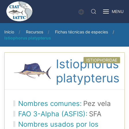
MENU
Inicio
Recursos
Fichas técnicas de especies
Istiophorus platypterus
Istiophorus
ISTIOPHORIDAE
platypterus
Nombres comunes:
Pez vela
FAO 3-Alpha (ASFIS):
SFA
Nombres usados por los