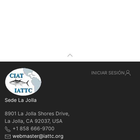
INICIAR SESIÓN
Sede La Jolla
8901 La Jolla Shores Drive,
La Jolla, CA 92037, USA
+1 858 666-9700
webmaster@iattc.org