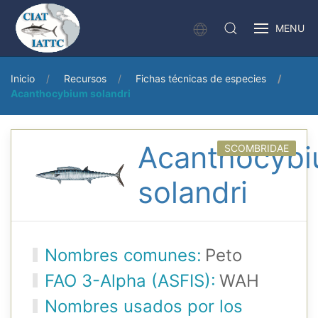
MENU
Inicio
Recursos
Fichas técnicas de especies
Acanthocybium solandri
Acanthocyb
SCOMBRIDAE
solandri
Nombres comunes:
Peto
FAO 3-Alpha (ASFIS):
WAH
Nombres usados por los