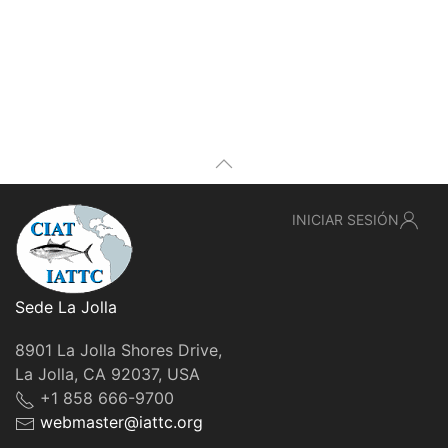
INICIAR SESIÓN
Sede La Jolla
8901 La Jolla Shores Drive,
La Jolla, CA 92037, USA
+1 858 666-9700
webmaster@iattc.org