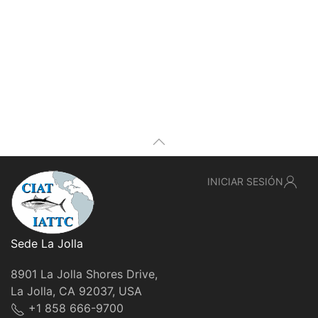
INICIAR SESIÓN
Sede La Jolla
8901 La Jolla Shores Drive,
La Jolla, CA 92037, USA
+1 858 666-9700