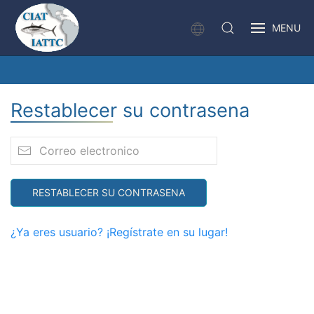
MENU
Restablecer su contrasena
RESTABLECER SU CONTRASENA
¿Ya eres usuario? ¡Regístrate en su lugar!