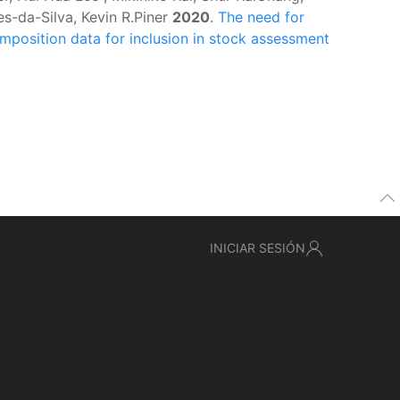
es-da-Silva, Kevin R.Piner
2020
.
The need for
mposition data for inclusion in stock assessment
INICIAR SESIÓN