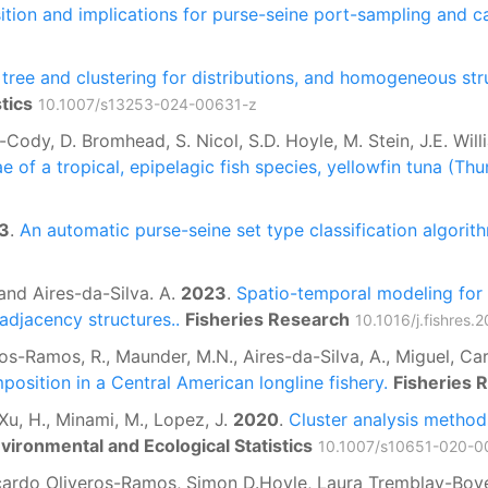
tion and implications for purse-seine port-sampling and ca
tree and clustering for distributions, and homogeneous stru
tics
10.1007/s13253-024-00631-z
rt-Cody, D. Bromhead, S. Nicol, S.D. Hoyle, M. Stein, J.E. W
e of a tropical, epipelagic fish species, yellowfin tuna (Th
3
.
An automatic purse-seine set type classification algori
and Aires-da-Silva. A.
2023
.
Spatio-temporal modeling for 
adjacency structures..
Fisheries Research
10.1016/j.fishres
os-Ramos, R., Maunder, M.N., Aires-da-Silva, A., Miguel, Ca
position in a Central American longline fishery.
Fisheries 
u, H., Minami, M., Lopez, J.
2020
.
Cluster analysis methods
vironmental and Ecological Statistics
10.1007/s10651-020-0
ardo Oliveros-Ramos, Simon D.Hoyle, Laura Tremblay-Boyer,