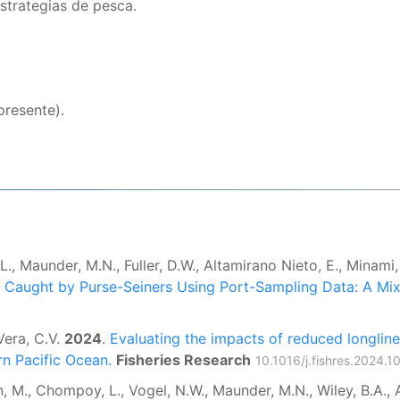
strategias de pesca.
presente).
, Maunder, M.N., Fuller, D.W., Altamirano Nieto, E., Minami,
 Caught by Purse-Seiners Using Port-Sampling Data: A Mi
Vera, C.V.
2024
.
Evaluating the impacts of reduced longline 
rn Pacific Ocean.
Fisheries Research
10.1016/j.fishres.2024.1
M., Chompoy, L., Vogel, N.W., Maunder, M.N., Wiley, B.A., A