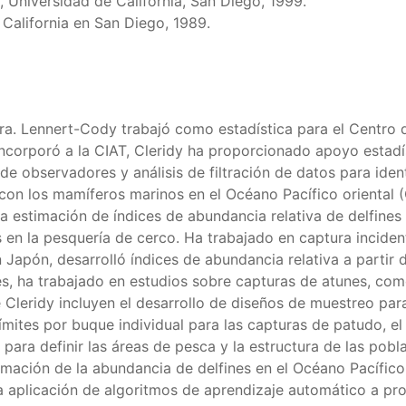
 Universidad de California, San Diego, 1999.
 California en San Diego, 1989.
 Dra. Lennert-Cody trabajó como estadística para el Centr
ncorporó a la CIAT, Cleridy ha proporcionado apoyo estadí
observadores y análisis de filtración de datos para ident
con los mamíferos marinos en el Océano Pacífico oriental 
la estimación de índices de abundancia relativa de delfines
es en la pesquería de cerco. Ha trabajado en captura incid
 Japón, desarrolló índices de abundancia relativa a partir
es, ha trabajado en estudios sobre capturas de atunes, com
 Cleridy incluyen el desarrollo de diseños de muestreo para
mites por buque individual para las capturas de patudo, e
para definir las áreas de pesca y la estructura de las pobla
mación de la abundancia de delfines en el Océano Pacífico
la aplicación de algoritmos de aprendizaje automático a pro