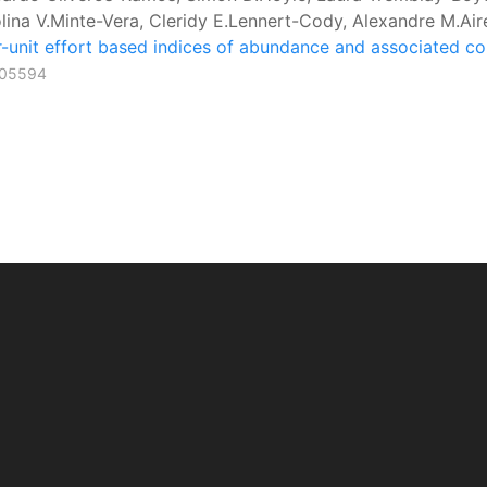
lina V.Minte-Vera, Cleridy E.Lennert-Cody, Alexandre M.Air
-unit effort based indices of abundance and associated co
.105594