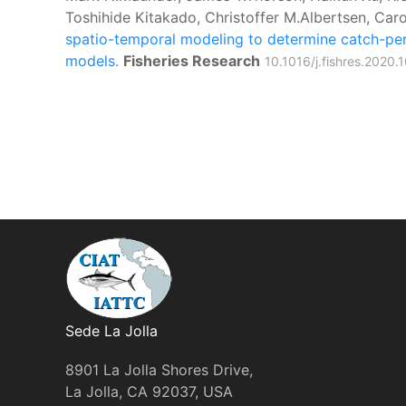
Toshihide Kitakado, Christoffer M.Albertsen, Caro
spatio-temporal modeling to determine catch-per
models.
Fisheries Research
10.1016/j.fishres.2020
Sede La Jolla
8901 La Jolla Shores Drive,
La Jolla, CA 92037, USA