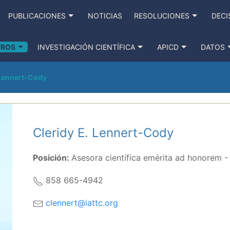
PUBLICACIONES
NOTICIAS
RESOLUCIONES
DECI
TROS
INVESTIGACIÓN CIENTÍFICA
APICD
DATOS
 Lennert-Cody
Cleridy E. Lennert-Cody
Posición:
Asesora científica emérita ad honorem 
858 665-4942
clennert@iattc.org