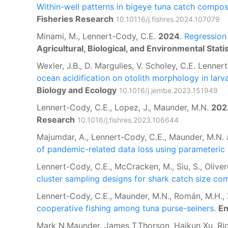
Within-well patterns in bigeye tuna catch composi
Fisheries Research
10.10116/j.fishres.2024.107079
Minami, M., Lennert-Cody, C.E.
2024
.
Regression 
Agricultural, Biological, and Environmental Statis
Wexler, J.B., D. Margulies, V. Scholey, C.E. Lenne
ocean acidification on otolith morphology in larva
Biology and Ecology
10.1016/j.jembe.2023.151949
Lennert-Cody, C.E., Lopez, J., Maunder, M.N.
202
Research
10.1016/j.fishres.2023.106644
Majumdar, A., Lennert-Cody, C.E., Maunder, M.N. 
of pandemic-related data loss using parameteric 
Lennert-Cody, C.E., McCracken, M., Siu, S., Oliver
cluster sampling designs for shark catch size com
Lennert-Cody, C.E., Maunder, M.N., Román, M.H., X
cooperative fishing among tuna purse-seiners.
En
Mark N.Maunder, James T.Thorson, Haikun Xu, Ric