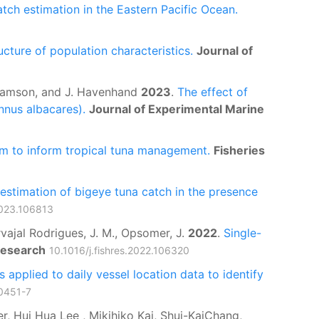
tch estimation in the Eastern Pacific Ocean.
cture of population characteristics.
Journal of
illiamson, and J. Havenhand
2023
.
The effect of
unnus albacares).
Journal of Experimental Marine
thm to inform tropical tuna management.
Fisheries
estimation of bigeye tuna catch in the presence
.2023.106813
rvajal Rodrigues, J. M., Opsomer, J.
2022
.
Single-
Research
10.1016/j.fishres.2022.106320
 applied to daily vessel location data to identify
0451-7
 Hui Hua Lee , Mikihiko Kai, Shui-KaiChang,