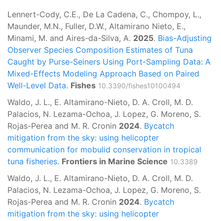
Lennert-Cody, C.E., De La Cadena, C., Chompoy, L.,
Maunder, M.N., Fuller, D.W., Altamirano Nieto, E.,
Minami, M. and Aires-da-Silva, A.
2025
.
Bias-Adjusting
Observer Species Composition Estimates of Tuna
Caught by Purse-Seiners Using Port-Sampling Data: A
Mixed-Effects Modeling Approach Based on Paired
Well-Level Data.
Fishes
10.3390/fishes10100494
Waldo, J. L., E. Altamirano-Nieto, D. A. Croll, M. D.
Palacios, N. Lezama-Ochoa, J. Lopez, G. Moreno, S.
Rojas-Perea and M. R. Cronin
2024
.
Bycatch
mitigation from the sky: using helicopter
communication for mobulid conservation in tropical
tuna fisheries.
Frontiers in Marine Science
10.3389
Waldo, J. L., E. Altamirano-Nieto, D. A. Croll, M. D.
Palacios, N. Lezama-Ochoa, J. Lopez, G. Moreno, S.
Rojas-Perea and M. R. Cronin
2024
.
Bycatch
mitigation from the sky: using helicopter