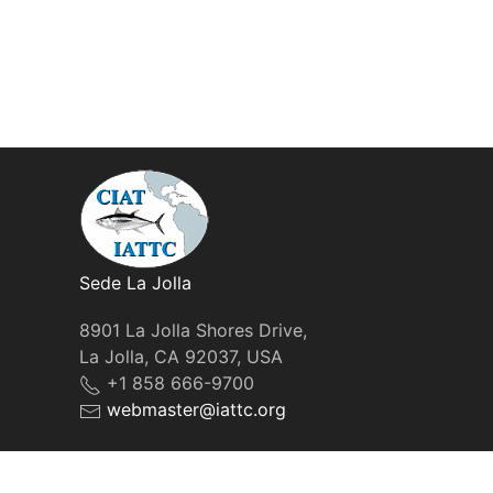
Sede La Jolla
8901 La Jolla Shores Drive,
La Jolla, CA 92037, USA
+1 858 666-9700
webmaster@iattc.org