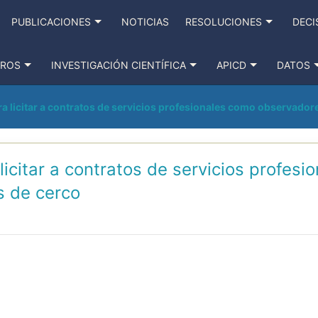
PUBLICACIONES
NOTICIAS
RESOLUCIONES
DECI
TROS
INVESTIGACIÓN CIENTÍFICA
APICD
DATOS
a licitar a contratos de servicios profesionales como observador
licitar a contratos de servicios profe
s de cerco