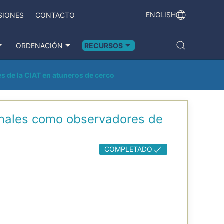
ENGLISH
SIONES
CONTACTO
ORDENACIÓN
RECURSOS
es de la CIAT en atuneros de cerco
sionales como observadores de
COMPLETADO