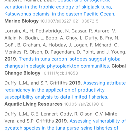
variation in the trophic ecology of skipjack tuna,
Katsuwonus pelamis, in the eastern Pacific Ocean.
Marine Biology
10.1007/s00227-021-03872-5
Lorrain, A., H. Pethybridge, N. Cassar, R. Aurore, V.
Allain, N. Bodin, L. Bopp, A. Choy, L. Duffy, B. Fry, N.
Goñi, B. Graham, A. Hobday, J. Logan, F. Ménard, C.
Menkes, R. Olson, D. Pagendam, D. Point, and J. Young.
2019
.
Trends in tuna carbon isotopes suggest global
changes in pelagic phytoplankton communities.
Global
Change Biology
10.1111/gcb.14858
Duffy, L.M., and S.P. Griffiths
2019
.
Assessing attribute
redundancy in the application of productivity-
susceptibility analysis to data-limited fisheries.
Aquatic Living Resources
10.1051/alr/2019018
Duffy, L.M., C.E. Lennert-Cody, R. Olson, C.V. Minte-
Vera, and S.P. Griffiths
2019
.
Assessing vulnerability of
bycatch species in the tuna purse-seine fisheries of