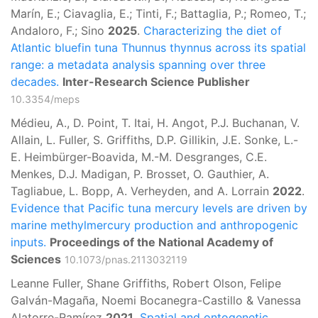
Marín, E.; Ciavaglia, E.; Tinti, F.; Battaglia, P.; Romeo, T.;
Andaloro, F.; Sino
2025
.
Characterizing the diet of
Atlantic bluefin tuna Thunnus thynnus across its spatial
range: a metadata analysis spanning over three
decades.
Inter-Research Science Publisher
10.3354/meps
Médieu, A., D. Point, T. Itai, H. Angot, P.J. Buchanan, V.
Allain, L. Fuller, S. Griffiths, D.P. Gillikin, J.E. Sonke, L.-
E. Heimbürger-Boavida, M.-M. Desgranges, C.E.
Menkes, D.J. Madigan, P. Brosset, O. Gauthier, A.
Tagliabue, L. Bopp, A. Verheyden, and A. Lorrain
2022
.
Evidence that Pacific tuna mercury levels are driven by
marine methylmercury production and anthropogenic
inputs.
Proceedings of the National Academy of
Sciences
10.1073/pnas.2113032119
Leanne Fuller, Shane Griffiths, Robert Olson, Felipe
Galván-Magaña, Noemi Bocanegra-Castillo & Vanessa
Alatorre-Ramírez
2021
.
Spatial and ontogenetic