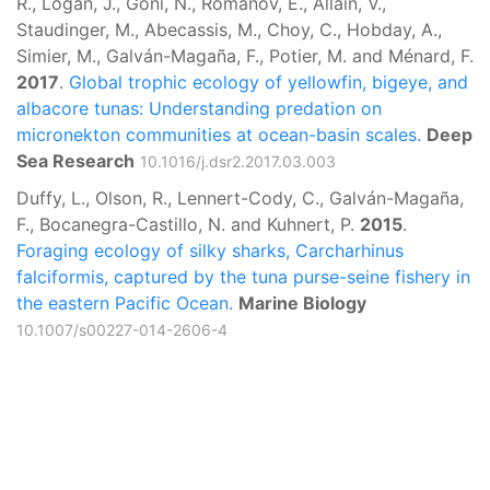
R., Logan, J., Goñi, N., Romanov, E., Allain, V.,
Staudinger, M., Abecassis, M., Choy, C., Hobday, A.,
Simier, M., Galván-Magaña, F., Potier, M. and Ménard, F.
2017
.
Global trophic ecology of yellowfin, bigeye, and
albacore tunas: Understanding predation on
micronekton communities at ocean-basin scales.
Deep
Sea Research
10.1016/j.dsr2.2017.03.003
Duffy, L., Olson, R., Lennert-Cody, C., Galván-Magaña,
F., Bocanegra-Castillo, N. and Kuhnert, P.
2015
.
Foraging ecology of silky sharks, Carcharhinus
falciformis, captured by the tuna purse-seine fishery in
the eastern Pacific Ocean.
Marine Biology
10.1007/s00227-014-2606-4