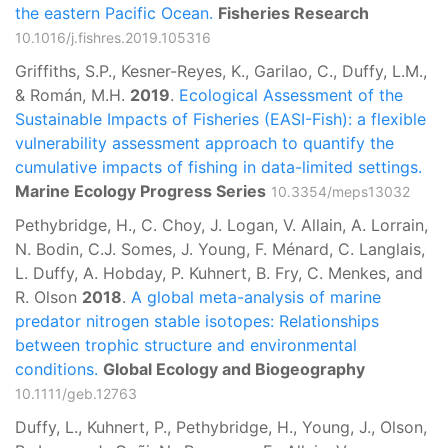
the eastern Pacific Ocean.
Fisheries Research
10.1016/j.fishres.2019.105316
Griffiths, S.P., Kesner-Reyes, K., Garilao, C., Duffy, L.M.,
& Román, M.H.
2019
.
Ecological Assessment of the
Sustainable Impacts of Fisheries (EASI-Fish): a flexible
vulnerability assessment approach to quantify the
cumulative impacts of fishing in data-limited settings.
Marine Ecology Progress Series
10.3354/meps13032
Pethybridge, H., C. Choy, J. Logan, V. Allain, A. Lorrain,
N. Bodin, C.J. Somes, J. Young, F. Ménard, C. Langlais,
L. Duffy, A. Hobday, P. Kuhnert, B. Fry, C. Menkes, and
R. Olson
2018
.
A global meta-analysis of marine
predator nitrogen stable isotopes: Relationships
between trophic structure and environmental
conditions.
Global Ecology and Biogeography
10.1111/geb.12763
Duffy, L., Kuhnert, P., Pethybridge, H., Young, J., Olson,