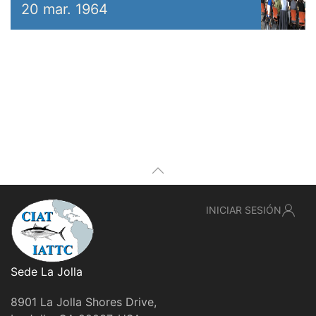
20 mar. 1964
INICIAR SESIÓN
Sede La Jolla
8901 La Jolla Shores Drive,