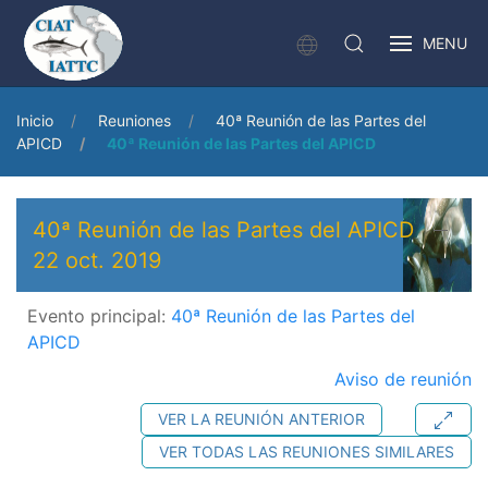
MENU
Inicio
Reuniones
40ª Reunión de las Partes del
APICD
40ª Reunión de las Partes del APICD
40ª Reunión de las Partes del APICD
22 oct. 2019
Evento principal:
40ª Reunión de las Partes del
APICD
Aviso de reunión
VER LA REUNIÓN ANTERIOR
VER TODAS LAS REUNIONES SIMILARES