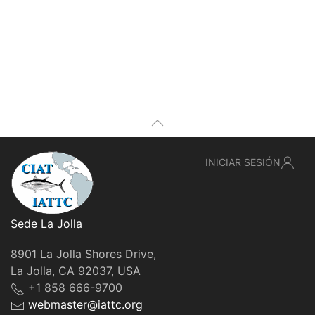
INICIAR SESIÓN
Sede La Jolla
8901 La Jolla Shores Drive,
La Jolla, CA 92037, USA
+1 858 666-9700
webmaster@iattc.org