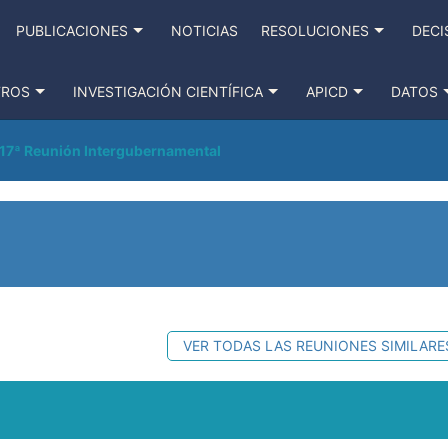
PUBLICACIONES
NOTICIAS
RESOLUCIONES
DECI
TROS
INVESTIGACIÓN CIENTÍFICA
APICD
DATOS
17ª Reunión Intergubernamental
VER TODAS LAS REUNIONES SIMILARE