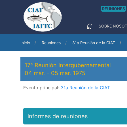
REUNIONES
SOBRE NOSO
Inicio
Reuniones
31a Reunión de la CIAT
17ª Reunión Intergubernamental
04 mar.
-
05 mar. 1975
Evento principal:
31a Reunión de la CIAT
Informes de reuniones