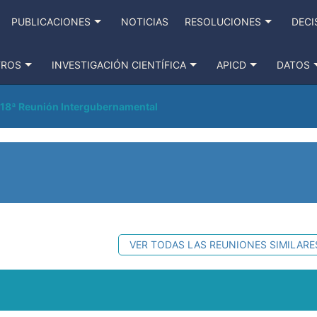
PUBLICACIONES
NOTICIAS
RESOLUCIONES
DECI
TROS
INVESTIGACIÓN CIENTÍFICA
APICD
DATOS
18ª Reunión Intergubernamental
VER TODAS LAS REUNIONES SIMILARE