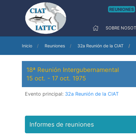
REUNIONES
SOBRE NOSO
Inicio
Reuniones
32a Reunión de la CIAT
18ª Reunión Intergubernamental
15 oct.
-
17 oct. 1975
Evento principal:
32a Reunión de la CIAT
Informes de reuniones