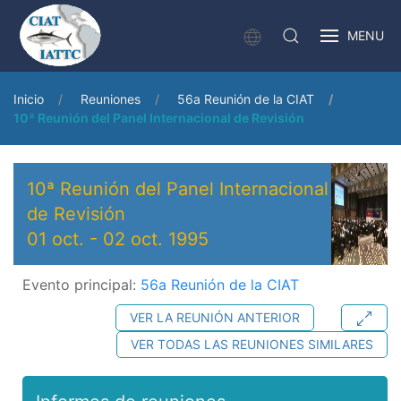
MENU
Inicio
Reuniones
56a Reunión de la CIAT
10ª Reunión del Panel Internacional de Revisión
10ª Reunión del Panel Internacional
de Revisión
01 oct.
-
02 oct. 1995
Evento principal:
56a Reunión de la CIAT
VER LA REUNIÓN ANTERIOR
VER TODAS LAS REUNIONES SIMILARES