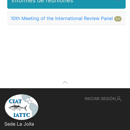
Informes de reuniones
10th Meeting of the International Review Panel
EN
INICIAR SESIÓN
Sede La Jolla