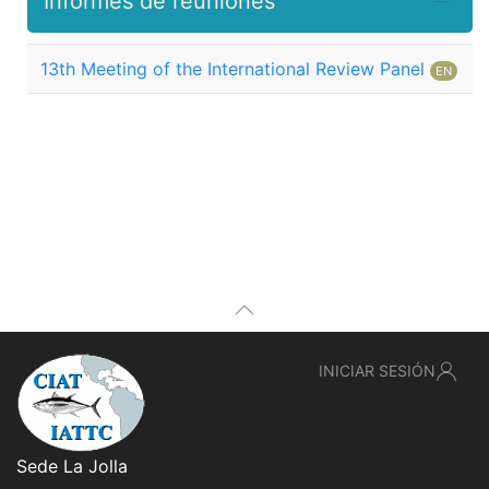
Informes de reuniones
13th Meeting of the International Review Panel
EN
INICIAR SESIÓN
Sede La Jolla