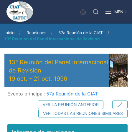
MENU
Inicio
Reuniones
57a Reunión de la CIAT
13ª Reunión del Panel Internacional de Revisión
13ª Reunión del Panel Internacional
de Revisión
19 oct.
-
21 oct. 1996
Evento principal:
57a Reunión de la CIAT
VER LA REUNIÓN ANTERIOR
VER TODAS LAS REUNIONES SIMILARES