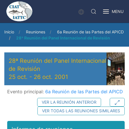
MENU
Inicio
Reuniones
6a Reunión de las Partes del APICD
28ª Reunión del Panel Internacional de Revisión
28ª Reunión del Panel Internacional
de Revisión
25 oct.
-
26 oct. 2001
Evento principal:
6a Reunión de las Partes del APICD
VER LA REUNIÓN ANTERIOR
VER TODAS LAS REUNIONES SIMILARES